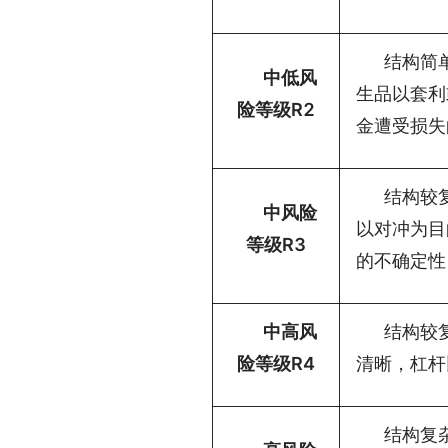
结构简
中低风
生品以套利
险等级R2
金遭受损失
结构较
中风险
以对冲为目
等级R3
的不确定性
中高风
结构较
险等级R4
清晰，杠杆
结构复