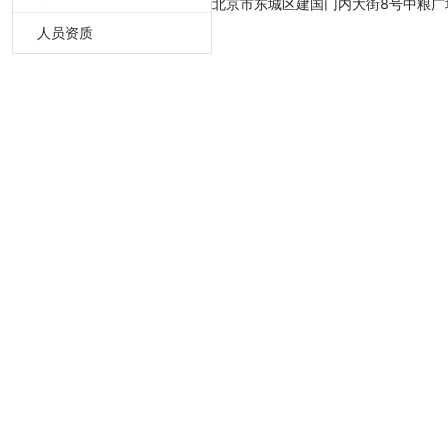
北京市东城区建国门内大街8号中粮广场C
适当性管理
人员资质
基金专题