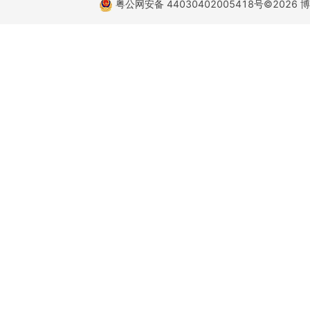
粤公网安备 44030402005418号
©2026