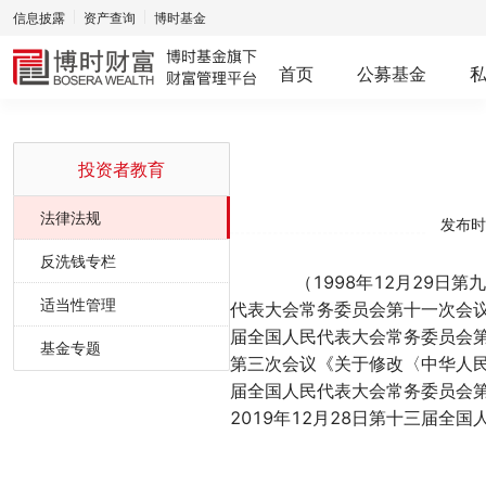
信息披露
资产查询
博时基金
首页
公募基金
投资者教育
法律法规
发布时间
反洗钱专栏
（
1998
年
12
月
29
日第九
适当性管理
代表大会常务委员会第十一次会
届全国人民代表大会常务委员会
基金专题
第三次会议《关于修改〈中华人
届全国人民代表大会常务委员会
2019
年
12
月
28
日第十三届全国