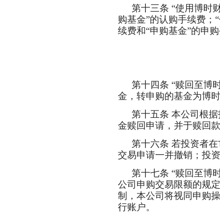
第十三条
“
使用博时
购基金
”
的认购手续费；
“
续费和
“
申购基金
”
的申购
第十四条
“赎回至博
金
，转申购的基金为
博
第十五条
本公司根据
金
赎回申请，并
于赎回
第十六条
若投资者在
交易申请一并撤销
；投
第十七条
“赎回至博
公司申购交易限额的规
制，本公司将
视同
申购
行账户
。