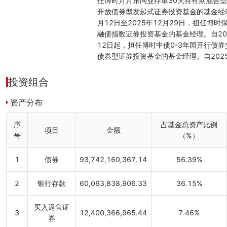
任博时月月乐同业存单30天持有期混合型
开放债券型发起式证券投资基金的基金经理
月12日至2025年12月29日，担任博
融债指数证券投资基金的基金经理。自202
12日起，担任博时中债0-3年国开行债
债券型证券投资基金的基金经理。自202
投资组合
资产分布
序
占基金总资产比例
项目
金额
号
（%）
1
债券
93,742,160,367.14
56.39%
2
银行存款
60,093,838,906.33
36.15%
买入返售证
3
12,400,366,965.44
7.46%
券