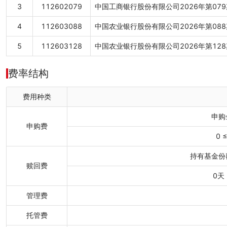
3
112602079
中国工商银行股份有限公司2026年第07
4
112603088
中国农业银行股份有限公司2026年第08
5
112603128
中国农业银行股份有限公司2026年第12
费率结构
费用种类
申购
申购费
0 
持有基金份
赎回费
0天 
管理费
托管费