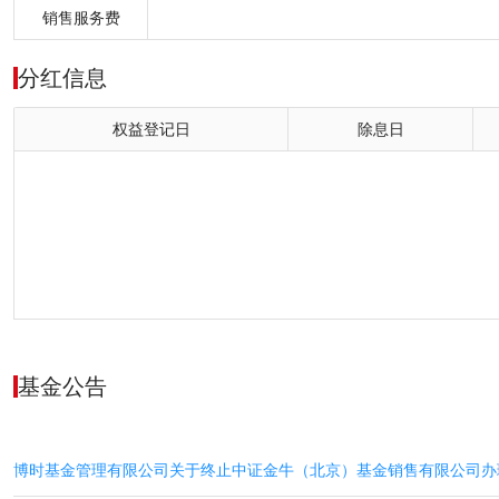
销售服务费
分红信息
权益登记日
除息日
基金公告
博时基金管理有限公司关于终止中证金牛（北京）基金销售有限公司办