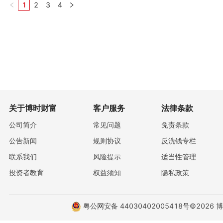
1
2
3
4
关于博时财富
客户服务
法律条款
公司简介
常见问题
免责条款
公告新闻
规则协议
反洗钱专栏
联系我们
风险提示
适当性管理
投资者教育
权益须知
隐私政策
粤公网安备 44030402005418号
©2026