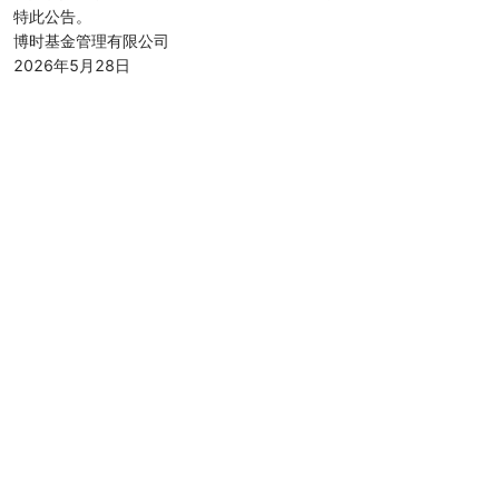
特此公告。
博时基金管理有限公司
2026年5月28日