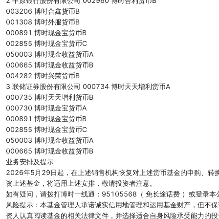
2 中原银行股份有限公司 002960 博时合利货币B
003206 博时合鑫货币B
001308 博时外服货币B
000891 博时现金宝货币B
002855 博时现金宝货币C
050003 博时现金收益货币A
000665 博时现金收益货币B
004282 博时兴荣货币B
3 联储证券股份有限公司 000734 博时天天增利货币A
000735 博时天天增利货币B
000730 博时现金宝货币A
000891 博时现金宝货币B
002855 博时现金宝货币C
050003 博时现金收益货币A
000665 博时现金收益货币B
业务安排及提示
2026年5月29日起，在上述销售机构恢复对上述货币基金的申购、转
资上述基金，将适用上述安排，敬请投资者注意。
如有疑问，请拨打博时一线通：95105568（ 免长途话费 ）或登录本公司网站
风险提示：本基金管理人承诺诚实信用地管理和运用基金财产，但不保
资人认真阅读基金的相关法律文件，并选择适合自身风险承受能力的投