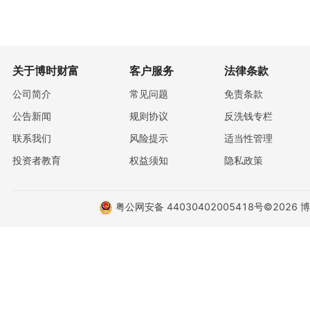
关于博时财富
客户服务
法律条款
公司简介
常见问题
免责条款
公告新闻
规则协议
反洗钱专栏
联系我们
风险提示
适当性管理
投资者教育
权益须知
隐私政策
粤公网安备 44030402005418号
©2026