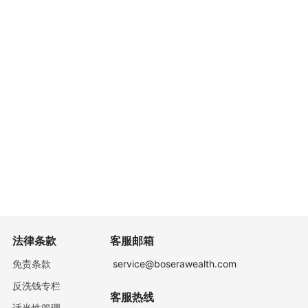
法律条款
客服邮箱
免责条款
service@boserawealth.com
反洗钱专栏
客服热线
适当性管理