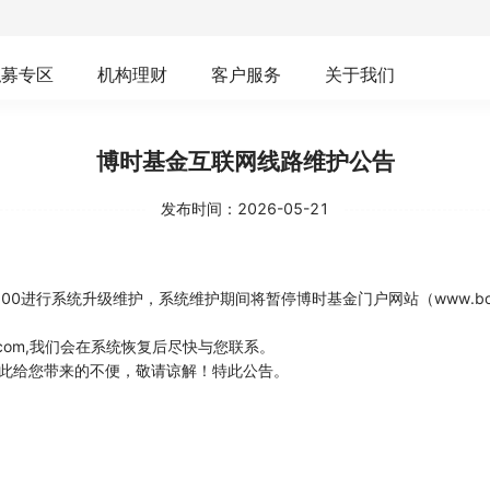
私募专区
机构理财
客户服务
关于我们
博时基金互联网线路维护公告
发布时间：2026-05-21
6:00进行系统升级维护，系统维护期间将暂停博时基金门户网站（www.boser
a.com,我们会在系统恢复后尽快与您联系。
此给您带来的不便，敬请谅解！特此公告。