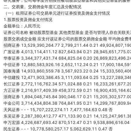
研究服务；公司每季度分别按照被动股票型基金和其他类型基金的服务
二、交易量、交易佣金年度汇总及分配情况
（一）租用证券公司交易单元进行证券投资及佣金支付情况
1.股票投资及佣金支付情况
金额单位：人民币元
证券公司名称 被动股票型基金 其他类型基金 是否与管理人存在关联关
股票交易成交金额 应支付该证券公司的股票交易佣金金额 平均佣金费
招商证券 13,529,390,264.77 2,799,211.44 0.21 49,924,807,190
广发证券 4,013,114,411.12 827,643.94 0.21 28,945,651,775.07
华泰证券 3,344,377,431.74 684,825.04 0.20 26,869,823,496.24
中信证券 12,880,583,926.16 2,652,112.24 0.21 17,900,184,591
国泰海通 14,933,860,559.78 3,567,923.22 0.24 15,333,560,406
中信建投 12,471,903,386.45 3,111,093.64 0.25 13,227,289,346
长江证券 2,772,116,762.34 571,024.88 0.21 16,233,261,677.20
方正证券 2,216,917,409.39 458,372.59 0.21 16,900,435,164.62
浙商证券 1,894,048,745.84 390,046.17 0.21 15,205,302,577.00
中金公司 3,714,434,804.38 764,841.95 0.21 14,299,767,809.94
天风证券 - - - 15,707,222,274.11 7,477,164.63 0.48 否
东吴证券 2,287,380,412.77 471,133.90 0.21 14,125,247,961.38
申万宏源 4,226,687,693.42 870,512.47 0.21 9,538,896,616.04 
民生证券 - - - 10,778,580,257.17 5,062,629.11 0.47 否